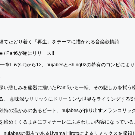
経てたどり着く「再生」をテーマに描かれる音楽叙情詩
nale / Part6が遂にリリース!!
章Luv(sic)から12、nujabesとShing02の希有のコン
。
い悲しみを痛烈に描いたPart 5から一転、その悲しみを拭
。 意味深なリリックにドリーミンな世界をライミングするShi
特の温かみのあるビート、nujabesが作り出すメランコリ
を締めくくるまさにフィナーレにふさわしい内容になっている。
ujabesの盟友であるUyama Hirotoによるリミックスを