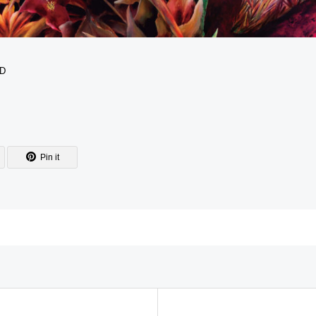
JD
Pin it