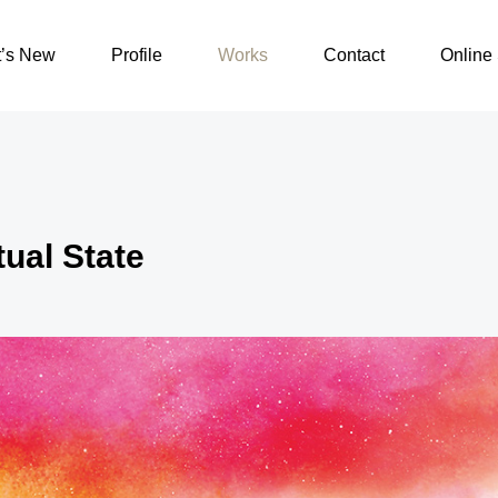
Nujabes/Spiritual State
’s New
Profile
Works
Contact
Online 
tual State