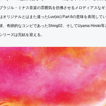
ブラジル・ミナス音楽の雰囲気を彷佛させるメロディアスなギ
ジナルとはまた違ったLuv(sic) Part 6の意味を表現している
奇跡的なコンビであったShing02、そしてUyama Hirot
シリーズは完結を迎える。