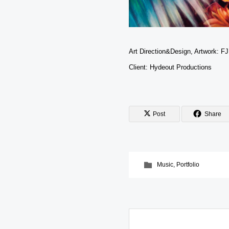
Art Direction&Design, Artwork: F
Client: Hydeout Productions
Post
Share
Music
,
Portfolio