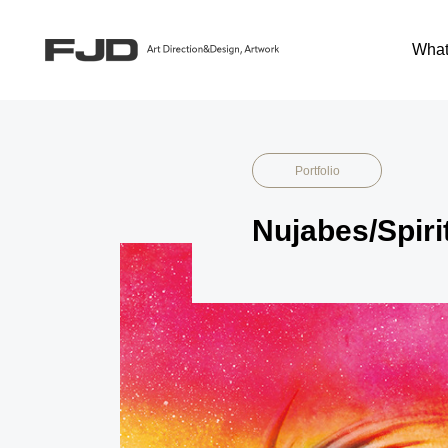
Portfolio
Music
What
Portfolio
Nujabes/Spiri