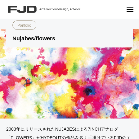
Portfolio
Music
Nujabes/flowers
Portfolio
Nujabes/flowers
2003年にリリースされたNUJABESによる7INCHアナログ
「FLOWERS」がHYDEOUTの作品を多く手掛けているFJDのエ