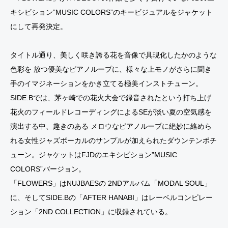
キシビション”MUSIC COLORS”のキービジュアルをジャケット
にして再発決定。
タイトル通り、美しく咲き誇る花を音像で具現化したかのような
色彩を 放つ優美なピアノループに、様々な上モノがさらに聞き
手のイマジネーションをかき立てる極美インストチューン。
SIDE.Bでは、茅ヶ崎での花火大会で録音されたという打ち上げ
花火のフィールドレコーディングによるSEが淡い夏の空気感を
演出する中、趣きのある メロウなピアノループに絶妙に絡めら
れる女性ジャズボーカルのサンプルが加えられたダウンテンポチ
ューン。ジャケットはFJDのエキシビション”MUSIC
COLORS”バージョン。
「FLOWERS」はNUJBAESの 2NDアルバム「MODAL SOUL」
に、そしてSIDE.Bの「AFTER HANABI」はレーベルコンピレー
ション「2ND COLLECTION」に収録されている。