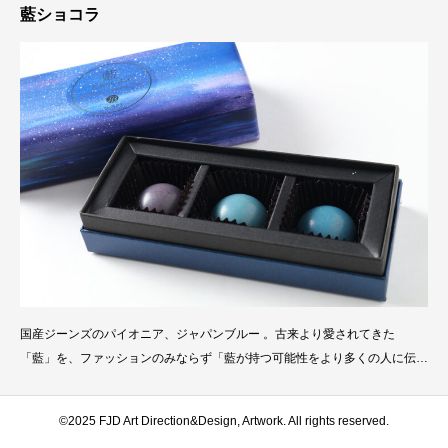
藍ショコラ
国産ジーンズのパイオニア、ジャパンブルー 。古来より愛されてきた
「藍」を、ファッションのみならず「藍が持つ可能性をより多くの人に伝え
ていきたい」という思いから、JAPAN BLUE 藍ショコラが誕生しました。
日本の伝統でもある「藍」の文化と品質にこだわり、稀少な徳島県産の藍
Instagram
Contact
©2025 FJD Art Direction&Design, Artwork. All rights reserved.
を、深く青いショコラに包みました。藍が息づく「大地」へのリスペクトを