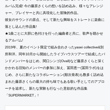
ルバム完成! 今の藤原さくらの想いを詰め込み、様々なアレンジ
ャー、プレイヤーと共に具現化した冒険的作品。
彼女のサウンドの原点、そして新たな興味をストレートに楽曲に
落とし込んだ作品集!
★1曲ごとに大胆に色付けを行った編曲者と共に、歌声を聴かせ
るアルバム!
2019年、夏のイベント限定で組み合わさったyasei collective&別
所和洋。同年10月から開始したライブハウスツアーで結成したバ
ンドメンバーをはじめ、関口シンゴ(Ovall)など藤原さくらと深く
かかわる旧知のメンバーの参加に加え、冨田恵一(冨田ラボ)をは
じめ、さらに新たなコラボレーション(順次発表)も数多く詰め込
まれた藤原さくらの最大の持ち味でもある歌い手としてのアプロ
ーチを追求し、新たな実験も行なった意欲的な作品集
「SUPERMARKET」!