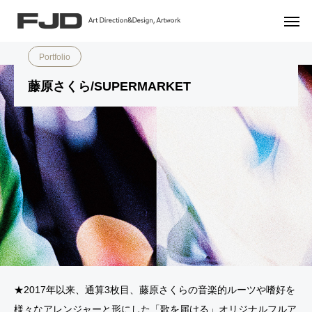
Portfolio
Music
藤原さくら/SUPERMARKET
Portfolio
藤原さくら/SUPERMARKET
★2017年以来、通算3枚目、藤原さくらの音楽的ルーツや嗜好を
様々なアレンジャーと形にした「歌を届ける」オリジナルフルア