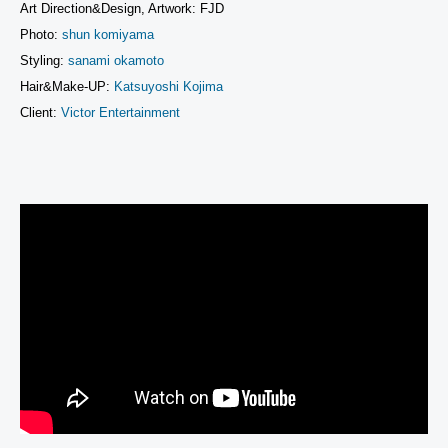
Art Direction&Design, Artwork: FJD
Photo:
shun komiyama
Styling:
sanami okamoto
Hair&Make-UP:
Katsuyoshi Kojima
Client:
Victor Entertainment