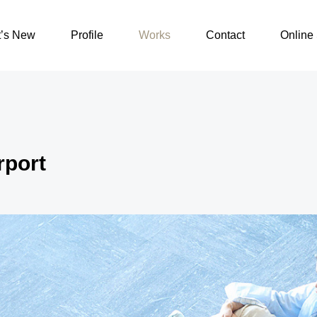
藤原さくら/Airport
’s New
Profile
Works
Contact
Online 
port