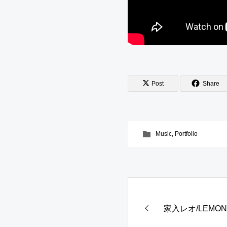
Post
Share
Music
,
Portfolio
家入レオ/LEMON