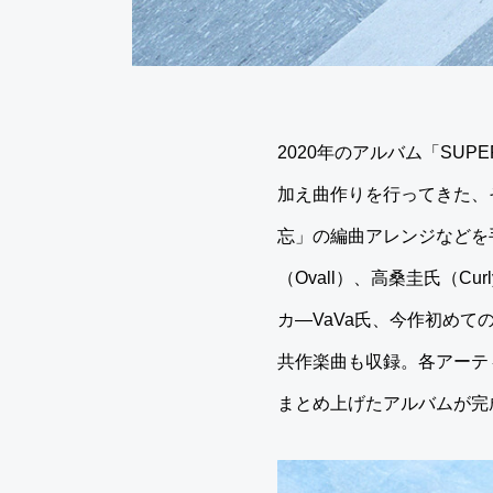
2020年のアルバム「SU
加え曲作りを行ってきた、その
忘」の編曲アレンジなどを
（Ovall）、高桑圭氏（Cur
カ―VaVa氏、今作初めて
共作楽曲も収録。各アーテ
まとめ上げたアルバムが完