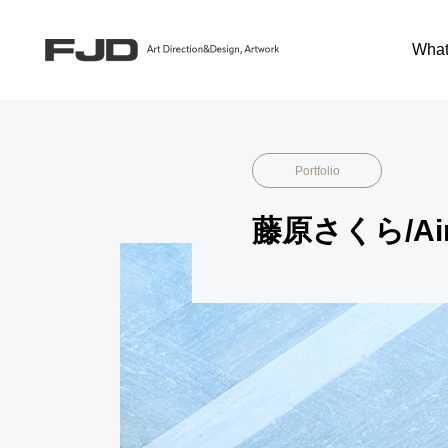
Portfolio
Music
What
Portfolio
藤原さくら/Air