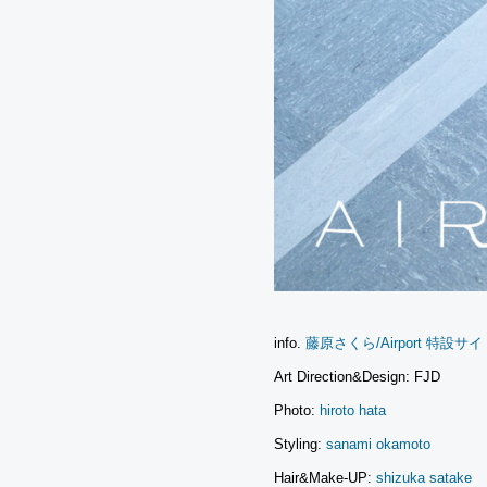
info.
藤原さくら/Airport 特設サイ
Art Direction&Design: FJD
Photo:
hiroto hata
Styling:
sanami okamoto
Hair&Make-UP:
shizuka satake