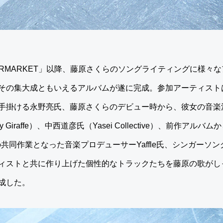
PERMARKET」以降、藤原さくらのソングライティングに様々
集大成ともいえるアルバムが遂に完成。参加アーティストはAweso
手掛ける永野亮氏、藤原さくらのデビュー時から、彼女の音楽
ly Giraffe）、中西道彦氏（Yasei Collective）、前作
の共同作業となった音楽プロデューサーYaffle氏、シンガーソ
ィストと共に作り上げた個性的なトラックたちを藤原の歌がし
成した。